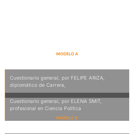
Amplio banco de preguntas
Éste Manual incluye tres modelos de preguntas,
divididos en 10 grandes grupos y formuladas por
diplomáticos y académicos:
MODELO A
Opción múltiple
Cuestionario general, por FELIPE ARIZA,
diplomático de Carrera,
Cuestionario general, por ELENA SMIT,
profesional en Ciencia Política
MODELO B
Pregunta explicativa