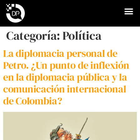
Categoría:
Política
La diplomacia personal de
Petro. ¿Un punto de inflexión
en la diplomacia pública y la
comunicación internacional
de Colombia?